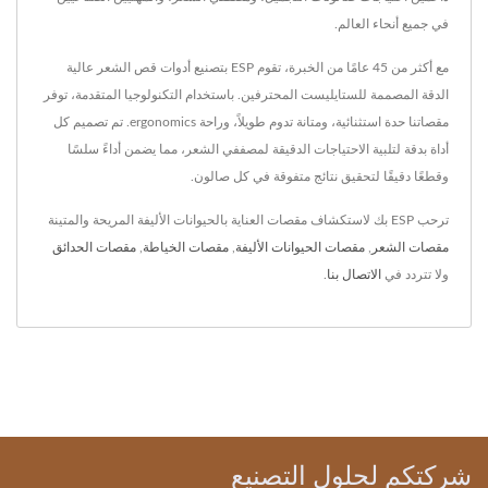
في جميع أنحاء العالم.
مع أكثر من 45 عامًا من الخبرة، تقوم ESP بتصنيع أدوات قص الشعر عالية
الدقة المصممة للستايليست المحترفين. باستخدام التكنولوجيا المتقدمة، توفر
مقصاتنا حدة استثنائية، ومتانة تدوم طويلاً، وراحة ergonomics. تم تصميم كل
أداة بدقة لتلبية الاحتياجات الدقيقة لمصففي الشعر، مما يضمن أداءً سلسًا
وقطعًا دقيقًا لتحقيق نتائج متفوقة في كل صالون.
ترحب ESP بك لاستكشاف مقصات العناية بالحيوانات الأليفة المريحة والمتينة
مقصات الشعر
,
مقصات الحيوانات الأليفة
,
مقصات الخياطة
,
مقصات الحدائق
ولا تتردد في
الاتصال بنا
.
شركتكم لحلول التصنيع