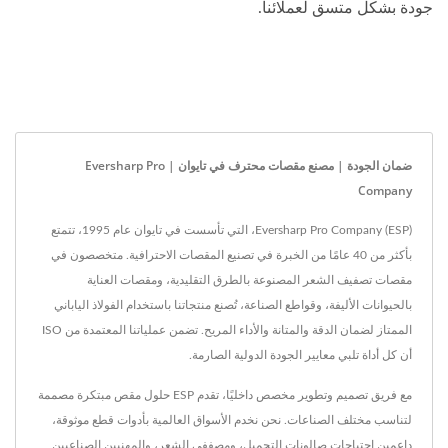
جودة بشكل متسق لعملائنا.
ضمان الجودة | مصنع مقصات محترف في تايوان | Eversharp Pro
Company
Eversharp Pro Company (ESP)، التي تأسست في تايوان عام 1995، تتمتع
بأكثر من 40 عامًا من الخبرة في تصنيع المقصات الاحترافية. متخصصون في
مقصات تصفيف الشعر المصنوعة بالطرق التقليدية، ومقصات العناية
بالحيوانات الأليفة، وقواطع الصناعة، تُصنع منتجاتنا باستخدام الفولاذ الياباني
الممتاز لضمان الدقة والمتانة والأداء المريح. تضمن عملياتنا المعتمدة من ISO
أن كل أداة تلبي معايير الجودة الدولية الصارمة.
مع فريق تصميم وتطوير مخصص داخليًا، تقدم ESP حلول مقص مبتكرة مصممة
لتناسب مختلف الصناعات. نحن نخدم الأسواق العالمية بأدوات قطع موثوقة،
داعمين احتياجات صالونات التجميل، ومصففي الشعر، والمهنيين الصناعيين