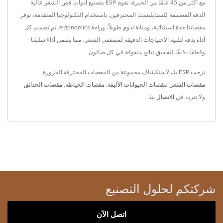
مع أكثر من 45 عامًا من الخبرة، تقوم ESP بتصنيع أدوات قص الشعر عالية
الدقة المصممة للستايليست المحترفين. باستخدام التكنولوجيا المتقدمة، توفر
مقصاتنا حدة استثنائية، ومتانة تدوم طويلاً، وراحة ergonomics. تم تصميم كل
أداة بدقة لتلبية الاحتياجات الدقيقة لمصففي الشعر، مما يضمن أداءً سلسًا
وقطعًا دقيقًا لتحقيق نتائج متفوقة في كل صالون.
ترحب ESP بك لاستكشاف مجموعة من المقصات المحترفة المزورة
مقصات الشعر
,
مقصات الحيوانات الأليفة
,
مقصات الخياطة
,
مقصات الحدائق
ولا تتردد في
الاتصال بنا
.
شركتكم لحلول التصنيع
اتصل الآن