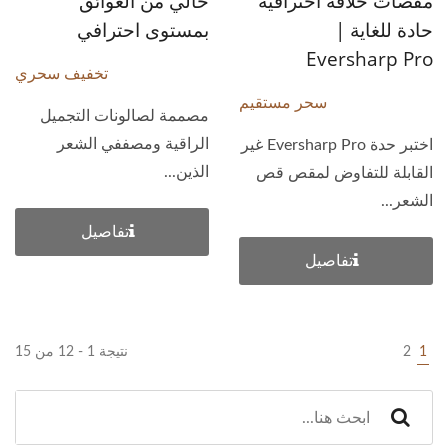
مقصات حلاقة احترافية
خالي من العوائق
حادة للغاية |
بمستوى احترافي
Eversharp Pro
تخفيف سحري
سحر مستقيم
مصممة لصالونات التجميل
الراقية ومصففي الشعر
اختبر حدة Eversharp Pro غير
الذين...
القابلة للتفاوض لمقص قص
الشعر...
تفاصيل
تفاصيل
1
2
نتيجة 1 - 12 من 15