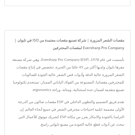
مقصات الشعر المزورة | شركة تصنيع مقصات معتمدة من ISO في تايوان |
Eversharp Pro Company لمقصات المحترفين
تأسست في عام 1978، Eversharp Pro Company (ESP)، وهي شركة مصنعة
مقرها تايوان ولديها أكثر من 45 عامًا من الخبرة، تتخصص في إنتاج مقصات
الشعر المزورة عالية الدقة وأدوات قص الشعر عالية الجودة للصالونات
للمحترفين.مقصاتنا، المصنوعة من الفولاذ الياباني الممتاز، تستخدم تكنولوجيا
تصنيع متقدمة لضمان حدة استثنائية، ومتانة، وراحة ergonomics.
تقدم فريق التصميم والتطوير الداخلي في ESP مقصات صالون من الدرجة
الأولى مصممة لتلبية احتياجات محترفي الشعر في جميع أنحاء العالم. إن
التزامنا بالجودة والابتكار يعزز من مكانة ESP كشريك موثوق للأعمال التي
تبحث عن أدوات قطع عالية الجودة من مصنع تايواني راسخ.