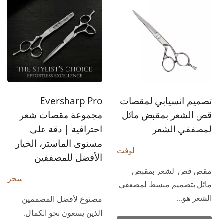
تصميم انسيابي لمقصات
Eversharp Pro
قص الشعر بمقبض مائل
مجموعة مقصات شعر
لمصففي الشعر
احترافية | دقة على
مستوى الماستر، الخيار
لوفت
الأفضل للمصففين
مقص قص الشعر بمقبض
سحر
مائل بتصميم مبسط لمصففي
الشعر هو...
مصنوع لأفضل المصممين
الذين يسعون نحو الكمال.