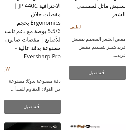
بمقبض مائل لمصففي
الاحترافية JP 440C |
الشعر
مقصات حلاق
Ergonomics بحجم
لطيف
5.5/6 بوصة مع دعم ثابت
للأصابع | مقصات صالون
مقص الشعر المصمم بمقبض
مصنوعة بدقة عالية -
فريد يتميز بتصميم مقبض
Eversharp Pro
فريد....
JW
تفاصيل
دقة مصنوعة يدويًا: مصنوعة
من الفولاذ المقاوم للصدأ...
تفاصيل