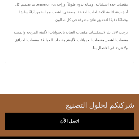
مقصاتنا حدة استثنائية، ومتانة تدوم طويلاً، وراحة ergonomics. تم تصميم كل
أداة بدقة لتلبية الاحتياجات الدقيقة لمصففي الشعر، مما يضمن أداءً سلسًا
وقطعًا دقيقًا لتحقيق نتائج متفوقة في كل صالون.
ترحب ESP بك لاستكشاف مقصات العناية بالحيوانات الأليفة المريحة والمتينة
مقصات الشعر
,
مقصات الحيوانات الأليفة
,
مقصات الخياطة
,
مقصات الحدائق
ولا تتردد في
الاتصال بنا
.
شركتكم لحلول التصنيع
اتصل الآن