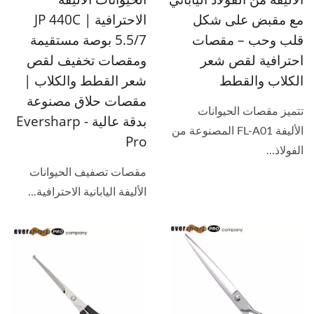
مع مقبض على شكل
الاحترافية JP 440C |
قلب وحب – مقصات
5.5/7 بوصة مستقيمة
احترافية لقص شعر
ومقصات تخفيف لقص
الكلاب والقطط
شعر القطط والكلاب |
مقصات حلاق مصنوعة
تتميز مقصات الحيوانات
بدقة عالية - Eversharp
الأليفة FL-A01 المصنوعة من
Pro
الفولاذ...
مقصات تصفيف الحيوانات
الأليفة اليابانية الاحترافية...