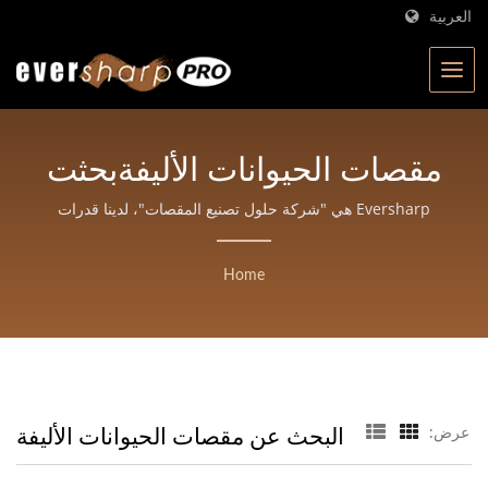
العربية
مقصات الحيوانات الأليفةبحثت
| Eversharp Pro Company
Eversharp هي "شركة حلول تصنيع المقصات"، لدينا قدرات
تصميم وتطوير مستقلة وفريق تصميم منتجات لمقصاتنا.
| شركة تصنيع مقصات
Home
معتمدة من ISO بخبرة تزيد
عن 40 عامًا
البحث عن مقصات الحيوانات الأليفة
عرض: