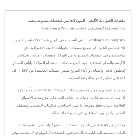
مقصات الحيوانات الأليفة | المورد العالمي لمقصات مصنوعة بتقنية
Ergonomics للمحترفين | Eversharp Pro Company
Eversharp Pro Company، التي تأسست في تايوان عام 1995، تقدم أكثر من
40 عامًا من الخبرة في تصنيع مقصات الحيوانات الأليفة الاحترافية.نحن
متخصصون في المقصات المصنوعة من الفولاذ، ومقصات العناية بالحيوانات
الأليفة، والقطع الصناعية، حيث تُصنع منتجاتنا باستخدام الفولاذ الياباني الممتاز
لتحقيق الدقة، والمتانة، والأداء المريح.تضمن عملياتنا المعتمدة من ISO أن كل
أداة تلبي معايير الجودة الدولية الصارمة.
مع فريق تصميم وتطوير مخصص داخليًا، تقدم Eversharp Pro حلولًا مبتكرة
للمقصات مصممة لتلبية احتياجات مختلف الصناعات. نحن نخدم الأسواق
العالمية بأدوات قطع موثوقة، داعمين احتياجات صالونات التجميل، ومصففي
الشعر، والمهنيين الصناعيين في جميع أنحاء العالم.
مع أكثر من 45 عامًا من الخبرة، تقوم ESP بتصنيع أدوات قص الشعر عالية
الدقة المصممة للستايليست المحترفين. باستخدام التكنولوجيا المتقدمة، توفر