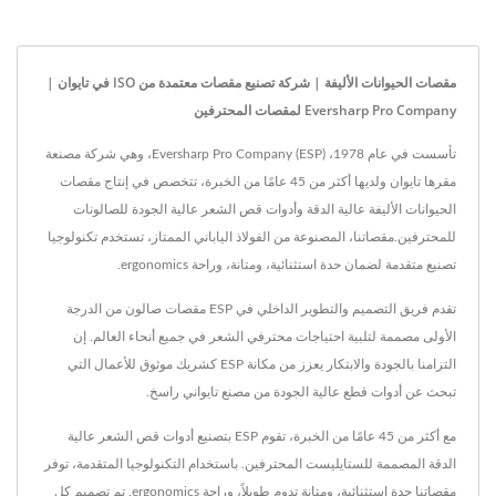
مقصات الحيوانات الأليفة | شركة تصنيع مقصات معتمدة من ISO في تايوان |
Eversharp Pro Company لمقصات المحترفين
تأسست في عام 1978، Eversharp Pro Company (ESP)، وهي شركة مصنعة
مقرها تايوان ولديها أكثر من 45 عامًا من الخبرة، تتخصص في إنتاج مقصات
الحيوانات الأليفة عالية الدقة وأدوات قص الشعر عالية الجودة للصالونات
للمحترفين.مقصاتنا، المصنوعة من الفولاذ الياباني الممتاز، تستخدم تكنولوجيا
تصنيع متقدمة لضمان حدة استثنائية، ومتانة، وراحة ergonomics.
تقدم فريق التصميم والتطوير الداخلي في ESP مقصات صالون من الدرجة
الأولى مصممة لتلبية احتياجات محترفي الشعر في جميع أنحاء العالم. إن
التزامنا بالجودة والابتكار يعزز من مكانة ESP كشريك موثوق للأعمال التي
تبحث عن أدوات قطع عالية الجودة من مصنع تايواني راسخ.
مع أكثر من 45 عامًا من الخبرة، تقوم ESP بتصنيع أدوات قص الشعر عالية
الدقة المصممة للستايليست المحترفين. باستخدام التكنولوجيا المتقدمة، توفر
مقصاتنا حدة استثنائية، ومتانة تدوم طويلاً، وراحة ergonomics. تم تصميم كل