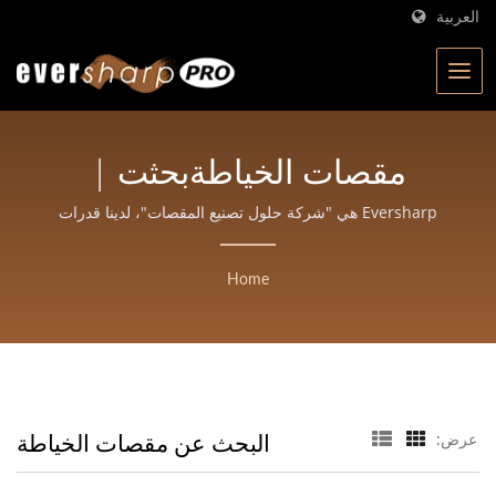
العربية
مقصات الخياطةبحثت |
Eversharp Pro Company |
Eversharp هي "شركة حلول تصنيع المقصات"، لدينا قدرات
تصميم وتطوير مستقلة وفريق تصميم منتجات لمقصاتنا.
شركة تصنيع مقصات معتمدة
Home
من ISO بخبرة تزيد عن 40
عامًا
البحث عن مقصات الخياطة
عرض: