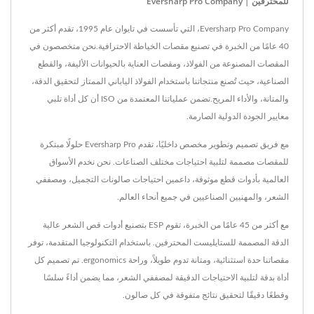
للمحترفين | Eversharp Pro Company
Eversharp Pro Company، التي تأسست في تايوان عام 1995، تقدم أكثر من
40 عامًا من الخبرة في تصنيع مقصات الخياطة الاحترافية.نحن متخصصون في
المقصات المصنوعة من الفولاذ، ومقصات العناية بالحيوانات الأليفة، والقطع
الصناعية، حيث تُصنع منتجاتنا باستخدام الفولاذ الياباني الممتاز لتحقيق الدقة،
والمتانة، والأداء المريح.تضمن عملياتنا المعتمدة من ISO أن كل أداة تلبي
معايير الجودة الدولية الصارمة.
مع فريق تصميم وتطوير مخصص داخليًا، تقدم Eversharp Pro حلولًا مبتكرة
للمقصات مصممة لتلبية احتياجات مختلف الصناعات. نحن نخدم الأسواق
العالمية بأدوات قطع موثوقة، داعمين احتياجات صالونات التجميل، ومصففي
الشعر، والمهنيين الصناعيين في جميع أنحاء العالم.
مع أكثر من 45 عامًا من الخبرة، تقوم ESP بتصنيع أدوات قص الشعر عالية
الدقة المصممة للستايليست المحترفين. باستخدام التكنولوجيا المتقدمة، توفر
مقصاتنا حدة استثنائية، ومتانة تدوم طويلاً، وراحة ergonomics. تم تصميم كل
أداة بدقة لتلبية الاحتياجات الدقيقة لمصففي الشعر، مما يضمن أداءً سلسًا
وقطعًا دقيقًا لتحقيق نتائج متفوقة في كل صالون.