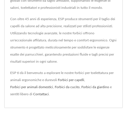
globali con strumenti da taglio affidabili, supportando le esigenze di
saloni, toelettatori e professionisti industriali in tutto il mondo.
Con oltre 45 anni di esperienza, ESP produce strumenti per il taglio dei
capelli da salone ad alta precisione, realizzati per stilisti professionisti.
Utilizzando tecnologie avanzate, le nostre forbici offrono
un'eccezionale affilatura, durata nel tempo e comfort ergonomico. Ogni
strumento è progettato meticolosamente per soddisfare le esigenze
esatte dei parrucchieri, garantendo prestazioni fluide e tagli precisi per
risultati superiori in ogni salone.
ESP ti dà il benvenuto a esplorare le nostre forbici per toelettatura per
animali ergonomiche e durevoli
Forbici per capelli
,
Forbici per animali domestici
,
Forbici da cucito
,
Forbici da giardino
e
sentiti libero di
Contattaci
.