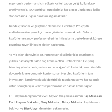
ergonomik performans için yüksek kaliteli Japon çeliği kullanılarak
üretilmektedir. ISO sertifikalı süreçlerimiz, her aracın uluslararası kalite
standartlarına uygun olmasını sağlamaktadır.
Kendi iç tasarım ve geliştirme ekibimizle, Eversharp Pro çeşitli
endüstrilere özel yenilikçi makas çözümleri sunmaktadır. Salons,
kuaförler ve sanayi profesyonellerinin ihtiyaçlarını destekleyerek küresel
pazarlara güvenilir kesim aletleri sağlıyoruz.
45 yılı aşkın deneyimle, ESP profesyonel stilistler için tasarlanmış
yüksek hassasiyetli salon saç kesim aletleri üretmektedir. Gelişmiş
teknolojiyi kullanarak, makaslarımız olağanüstü keskinlik, uzun ömürlü
dayanıklılık ve ergonomik konfor sunar. Her alet, kuaförlerin tam
ihtiyaçlarını karşılayacak şekilde titizlikle tasarlanmıştır ve her salonda
üstün sonuçlar için kesintisiz performans ve hassas kesim sağlar.
ESP dayanıklı ergonomik evcil hayvan tıraş makaslarımızı
Saç Makasları
,
Evcil Hayvan Makasları
,
Dikiş Makasları
,
Bahçe Makasları
keşfetmenizi
bekliyor ve
Bize Ulaşın
demekten çekinmeyin.