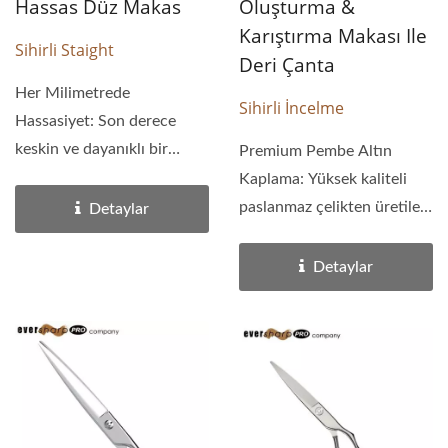
Hassas Düz Makas
Oluşturma &
Karıştırma Makası Ile
Sihirli Staight
Deri Çanta
Her Milimetrede
Sihirli İncelme
Hassasiyet: Son derece
keskin ve dayanıklı bir
Premium Pembe Altın
kesim kenarı için yüksek...
Kaplama: Yüksek kaliteli
paslanmaz çelikten üretilen
Detaylar
bu makaslar, göz...
Detaylar