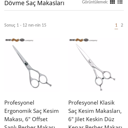
Dövme Saç Makasları
Görüntülemek:
Sonuç 1 - 12 nın-nin 15
1
2
Profesyonel
Profesyonel Klasik
Ergonomik Saç Kesim
Saç Kesim Makasları,
Makası, 6" Offset
6" Jilet Keskin Düz
Saplı Berber Makası,
Kenar Berber Makası,