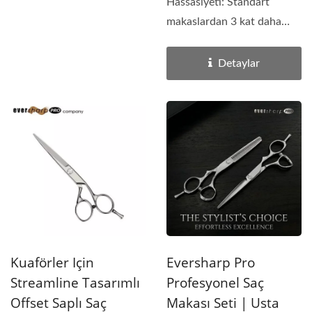
Hassasiyeti: Standart
makaslardan 3 kat daha
uzun süre keskin kalan,
premium...
Detaylar
Kuaförler Için
Eversharp Pro
Streamline Tasarımlı
Profesyonel Saç
Offset Saplı Saç
Makası Seti | Usta