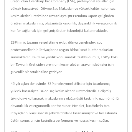
üretici olan Eversharp Pro Company (ESP), profesyonel stilistler için
yüksek hassasiyetli Dövme Saç Makasları ve yüksek kaliteli salon saç
kesim aletleri üretiminde uzmanlaşmıştır.Premium Japon çeliğinden
üretilen makaslarımız, olağanüstü keskinlik, dayanıklılık ve ergonomik
konfor sağlamak için gelişmiş üretim teknolojisi kullanmaktadır.
ESP'nin iç tasarım ve geliştirme ekibi, dünya genelindeki saç
profesyonellerinin ihtiyaçlarına uygun birinci sınıf kuaför makasları
sunmaktadır. Kalite ve yenilik konusundaki taahhüdümüz, ESP'yi köklü
bir Tayvanlı üreticiden premium kesim aletleri arayan işletmeler için
güvenilir bir ortak haline getiriyor.
45 yılı aşkın deneyimle, ESP profesyonel stilistler için tasarlanmış
yüksek hassasiyetli salon saç kesim aletleri üretmektedir. Gelişmiş
teknolojiyi kullanarak, makaslarımız olağanüstü keskinlik, uzun ömürlü
dayanıklılık ve ergonomik konfor sunar. Her alet, kuaförlerin tam
ihtiyaçlarını karşılayacak şekilde titizlikle tasarlanmıştır ve her salonda
üstün sonuçlar için kesintisiz performans ve hassas kesim sağlar.