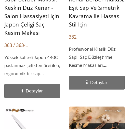
Keskin Düz Kenar -
Eşit Sap Ve Simetrik
Salon Hassasiyeti Için
Kavrama Ile Hassas
Japon Çeliği Saç
Stil Için
Kesim Makası
382
363 / 363-L
Profesyonel Klasik Düz
Saplı Saç Düzleştirme
Yüksek kaliteli Japon 440C
Kesme Makasları,
paslanmaz çelikten üretilen,
çıkarılabilir parmak...
ergonomik bir sap
tasarımına sahip...
Detaylar
Detaylar