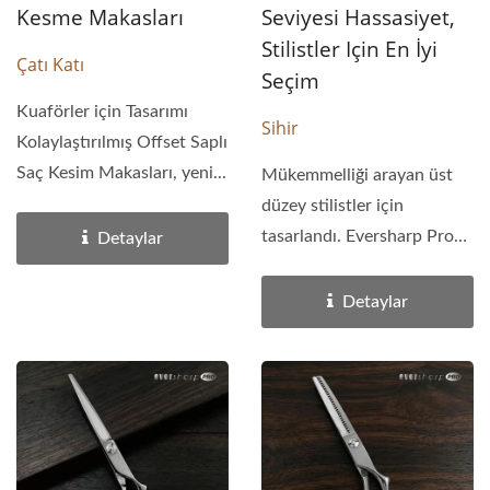
Kesme Makasları
Seviyesi Hassasiyet,
Stilistler Için En İyi
Çatı Katı
Seçim
Kuaförler için Tasarımı
Sihir
Kolaylaştırılmış Offset Saplı
Saç Kesim Makasları, yeni...
Mükemmelliği arayan üst
düzey stilistler için
tasarlandı. Eversharp Pro
Detaylar
profesyonel saç...
Detaylar