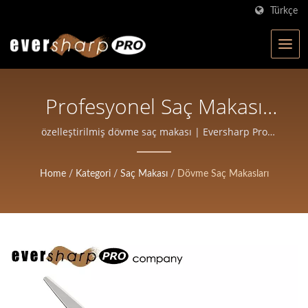
Türkçe
Profesyonel Saç Makası
Üretimi | Salonlar Ve
özelleştirilmiş dövme saç makası | Eversharp Pro
Company | 40+ Yıllık Deneyime Sahip ISO Sertifikalı
Berberler Için Yüksek
Makas Üreticisi
Home
/
Kategori
/
Saç Makası
/
Dövme Saç Makasları
Hassasiyetli Dövme
Makaslar | Eversharp Pro
Company