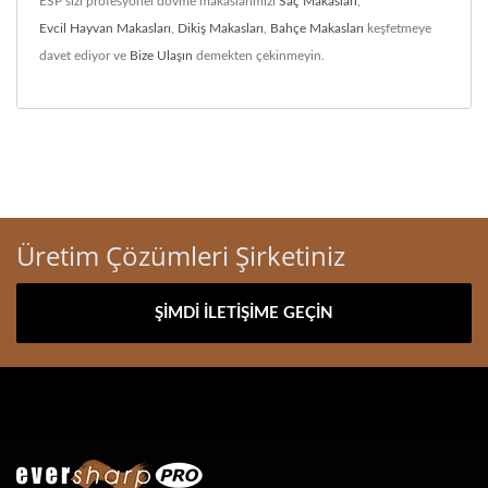
ESP sizi profesyonel dövme makaslarımızı
Saç Makasları
,
Evcil Hayvan Makasları
,
Dikiş Makasları
,
Bahçe Makasları
keşfetmeye
davet ediyor ve
Bize Ulaşın
demekten çekinmeyin.
Üretim Çözümleri Şirketiniz
ŞIMDI İLETIŞIME GEÇIN