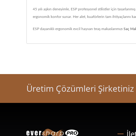
45 yılı aşkın deneyimle, ESP profesyonel stilistler için tasarlanmı
ergonomik konfor sunar. Her alet, kuaförlerin tam ihtiyaçlarını kar
ESP dayanıklı ergonomik evcil hayvan tıraş makaslarımızı
Saç Mak
Üretim Çözümleri Şirketiniz
İle