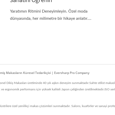
Sanatını Öğrenin
Yaratımın Ritmini Deneyimleyin. Özel moda
dünyasında, her milimetre bir hikaye anlatır....
rilmiş Makasların Küresel Tedarikçisi | Eversharp Pro Company
l Dikiş Makasları üretiminde 40 yılı aşkın deneyim sunmaktadır.Sahte stilist makaslar
 ergonomik performans için yüksek kaliteli Japon çeliğinden üretilmektedir.ISO sertifika
düstrilere özel yenilikçi makas çözümleri sunmaktadır. Salons, kuaförler ve sanayi profe