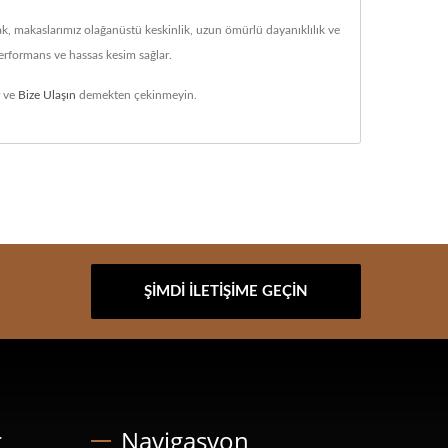
arak, makaslarımız olağanüstü keskinlik, uzun ömürlü dayanıklılık ve
 performans ve hassas kesim sağlar.
r ve
Bize Ulaşın
demekten çekinmeyin.
ŞIMDI İLETIŞIME GEÇIN
r
Navigasyon