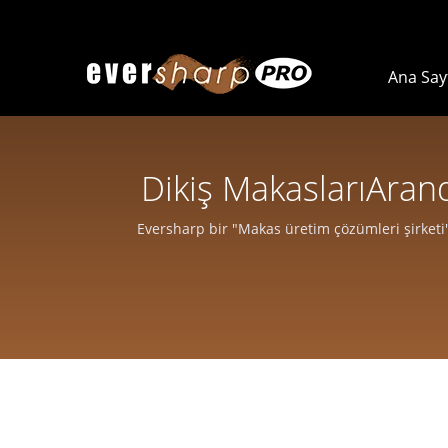
Ana Say
Dikiş MakaslarıAran
Sa
Eversharp bir "Makas üretim çözümleri şirketi