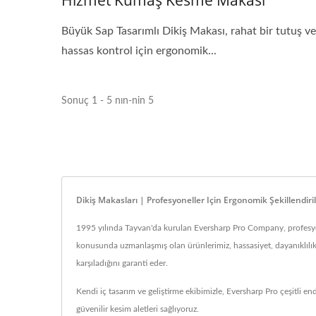
Hizmet Kumaş Kesme Makası
Büyük Sap Tasarımlı Dikiş Makası, rahat bir tutuş ve
hassas kontrol için ergonomik...
Sonuç 1 - 5 nın-nin 5
Dikiş Makasları | Profesyoneller Için Ergonomik Şekillendi
1995 yılında Tayvan'da kurulan Eversharp Pro Company, profesyone
konusunda uzmanlaşmış olan ürünlerimiz, hassasiyet, dayanıklılık ve
karşıladığını garanti eder.
Kendi iç tasarım ve geliştirme ekibimizle, Eversharp Pro çeşitli en
güvenilir kesim aletleri sağlıyoruz.