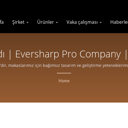
fa
Şirket
Ürünler
Vaka çalışması
Haberl
dı | Eversharp Pro Company |
hip ISO Sertifikalı Makas Üretic
"dir, makaslarımız için bağımsız tasarım ve geliştirme yeteneklerim
Home