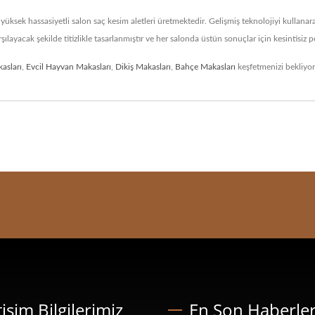
ş yüksek hassasiyetli salon saç kesim aletleri üretmektedir. Gelişmiş teknolojiyi kullan
şılayacak şekilde titizlikle tasarlanmıştır ve her salonda üstün sonuçlar için kesintisiz
asları
,
Evcil Hayvan Makasları
,
Dikiş Makasları
,
Bahçe Makasları
keşfetmenizi bekliyo
tişim Bilgilerimiz
En Son Haberle