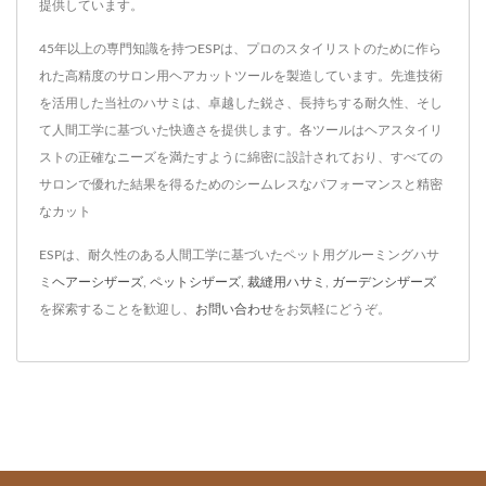
提供しています。
45年以上の専門知識を持つESPは、プロのスタイリストのために作ら
れた高精度のサロン用ヘアカットツールを製造しています。先進技術
を活用した当社のハサミは、卓越した鋭さ、長持ちする耐久性、そし
て人間工学に基づいた快適さを提供します。各ツールはヘアスタイリ
ストの正確なニーズを満たすように綿密に設計されており、すべての
サロンで優れた結果を得るためのシームレスなパフォーマンスと精密
なカット
ESPは、耐久性のある人間工学に基づいたペット用グルーミングハサ
ミ
ヘアーシザーズ
,
ペットシザーズ
,
裁縫用ハサミ
,
ガーデンシザーズ
を探索することを歓迎し、
お問い合わせ
をお気軽にどうぞ。