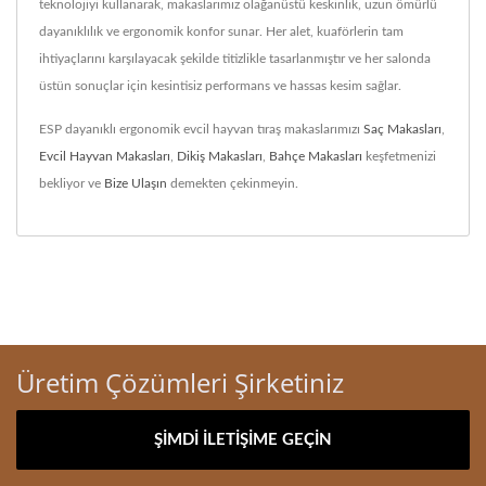
teknolojiyi kullanarak, makaslarımız olağanüstü keskinlik, uzun ömürlü
dayanıklılık ve ergonomik konfor sunar. Her alet, kuaförlerin tam
ihtiyaçlarını karşılayacak şekilde titizlikle tasarlanmıştır ve her salonda
üstün sonuçlar için kesintisiz performans ve hassas kesim sağlar.
ESP dayanıklı ergonomik evcil hayvan tıraş makaslarımızı
Saç Makasları
,
Evcil Hayvan Makasları
,
Dikiş Makasları
,
Bahçe Makasları
keşfetmenizi
bekliyor ve
Bize Ulaşın
demekten çekinmeyin.
Üretim Çözümleri Şirketiniz
ŞIMDI İLETIŞIME GEÇIN