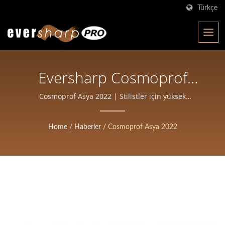
Türkçe
Eversharp Cosmoprof
Asia'da Olacak | Tayvan'da
Cosmoprof Asya 2022 | Stilistler için yüksek
hassasiyetli saç kesme makası
ISO Sertifikalı Makas
Home
/
Haberler
/
Cosmoprof Asya 2022
Üreticisi | Eversharp Pro
Company Profesyonel
Makaslar Için