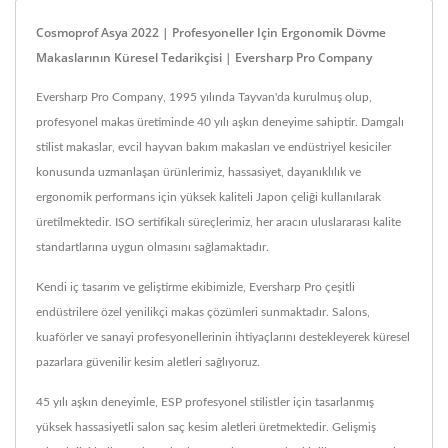
Cosmoprof Asya 2022 | Profesyoneller Için Ergonomik Dövme
Makaslarının Küresel Tedarikçisi | Eversharp Pro Company
Eversharp Pro Company, 1995 yılında Tayvan'da kurulmuş olup,
profesyonel makas üretiminde 40 yılı aşkın deneyime sahiptir. Damgalı
stilist makaslar, evcil hayvan bakım makasları ve endüstriyel kesiciler
konusunda uzmanlaşan ürünlerimiz, hassasiyet, dayanıklılık ve
ergonomik performans için yüksek kaliteli Japon çeliği kullanılarak
üretilmektedir. ISO sertifikalı süreçlerimiz, her aracın uluslararası kalite
standartlarına uygun olmasını sağlamaktadır.
Kendi iç tasarım ve geliştirme ekibimizle, Eversharp Pro çeşitli
endüstrilere özel yenilikçi makas çözümleri sunmaktadır. Salons,
kuaförler ve sanayi profesyonellerinin ihtiyaçlarını destekleyerek küresel
pazarlara güvenilir kesim aletleri sağlıyoruz.
45 yılı aşkın deneyimle, ESP profesyonel stilistler için tasarlanmış
yüksek hassasiyetli salon saç kesim aletleri üretmektedir. Gelişmiş