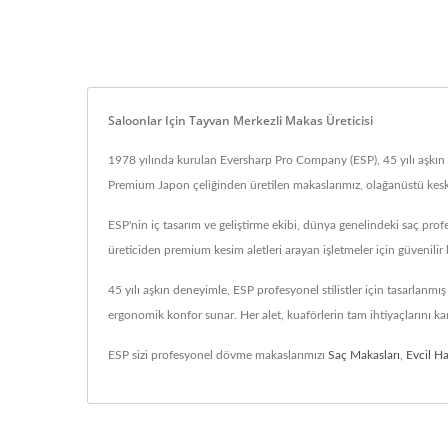
Saloonlar Için Tayvan Merkezli Makas Üreticisi
1978 yılında kurulan Eversharp Pro Company (ESP), 45 yılı aşkın de
Premium Japon çeliğinden üretilen makaslarımız, olağanüstü keskin
ESP'nin iç tasarım ve geliştirme ekibi, dünya genelindeki saç pro
üreticiden premium kesim aletleri arayan işletmeler için güvenilir b
45 yılı aşkın deneyimle, ESP profesyonel stilistler için tasarlanmı
ergonomik konfor sunar. Her alet, kuaförlerin tam ihtiyaçlarını kar
ESP sizi profesyonel dövme makaslarımızı
Saç Makasları
,
Evcil H