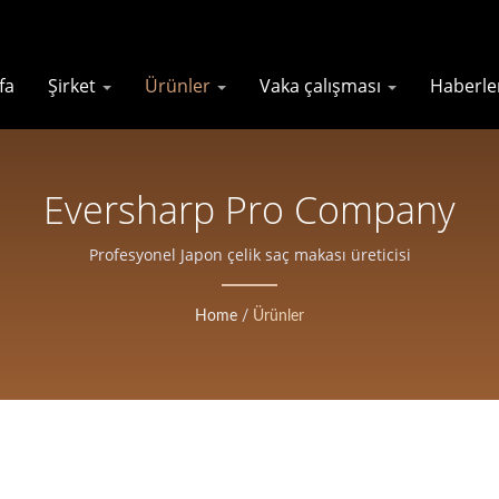
fa
Şirket
Ürünler
Vaka çalışması
Haberl
Eversharp Pro Company
Profesyonel Japon çelik saç makası üreticisi
Home
/
Ürünler