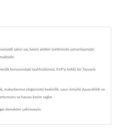
sasiyetli salon saç kesim aletleri üretiminde uzmanlaşmıştır.
nmaktadır.
ve yenilik konusundaki taahhüdümüz, ESP'yi köklü bir Tayvanlı
arak, makaslarımız olağanüstü keskinlik, uzun ömürlü dayanıklılık ve
 performans ve hassas kesim sağlar.
şın
demekten çekinmeyin.