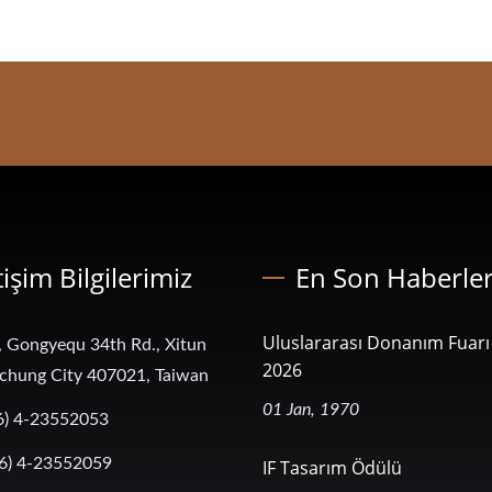
tişim Bilgilerimiz
En Son Haberle
Uluslararası Donanım Fuarı 
, Gongyequ 34th Rd., Xitun
2026
aichung City 407021, Taiwan
01 Jan, 1970
6) 4-23552053
6) 4-23552059
IF Tasarım Ödülü