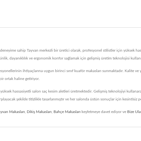
neyime sahip Tayvan merkezli bir üretici olarak, profesyonel stilistler için yüksek has
lik, dayanıklılık ve ergonomik konfor sağlamak için gelişmiş üretim teknolojisi kulla
fesyonellerinin ihtiyaçlarına uygun birinci sınıf kuaför makasları sunmaktadır. Kalite 
ir ortak haline getiriyor.
ş yüksek hassasiyetli salon saç kesim aletleri üretmektedir. Gelişmiş teknolojiyi kullan
şılayacak şekilde titizlikle tasarlanmıştır ve her salonda üstün sonuçlar için kesintisiz
ayvan Makasları
,
Dikiş Makasları
,
Bahçe Makasları
keşfetmeye davet ediyor ve
Bize Ula