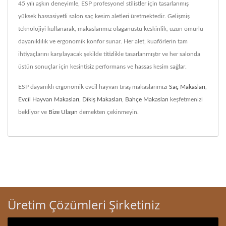
45 yılı aşkın deneyimle, ESP profesyonel stilistler için tasarlanmış
yüksek hassasiyetli salon saç kesim aletleri üretmektedir. Gelişmiş
teknolojiyi kullanarak, makaslarımız olağanüstü keskinlik, uzun ömürlü
dayanıklılık ve ergonomik konfor sunar. Her alet, kuaförlerin tam
ihtiyaçlarını karşılayacak şekilde titizlikle tasarlanmıştır ve her salonda
üstün sonuçlar için kesintisiz performans ve hassas kesim sağlar.
ESP dayanıklı ergonomik evcil hayvan tıraş makaslarımızı
Saç Makasları
,
Evcil Hayvan Makasları
,
Dikiş Makasları
,
Bahçe Makasları
keşfetmenizi
bekliyor ve
Bize Ulaşın
demekten çekinmeyin.
Üretim Çözümleri Şirketiniz