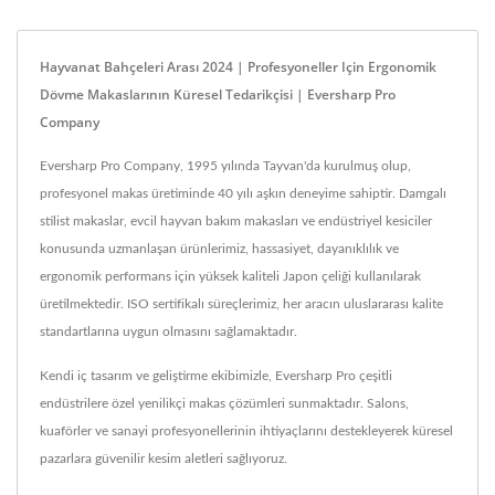
Hayvanat Bahçeleri Arası 2024 | Profesyoneller Için Ergonomik
Dövme Makaslarının Küresel Tedarikçisi | Eversharp Pro
Company
Eversharp Pro Company, 1995 yılında Tayvan'da kurulmuş olup,
profesyonel makas üretiminde 40 yılı aşkın deneyime sahiptir. Damgalı
stilist makaslar, evcil hayvan bakım makasları ve endüstriyel kesiciler
konusunda uzmanlaşan ürünlerimiz, hassasiyet, dayanıklılık ve
ergonomik performans için yüksek kaliteli Japon çeliği kullanılarak
üretilmektedir. ISO sertifikalı süreçlerimiz, her aracın uluslararası kalite
standartlarına uygun olmasını sağlamaktadır.
Kendi iç tasarım ve geliştirme ekibimizle, Eversharp Pro çeşitli
endüstrilere özel yenilikçi makas çözümleri sunmaktadır. Salons,
kuaförler ve sanayi profesyonellerinin ihtiyaçlarını destekleyerek küresel
pazarlara güvenilir kesim aletleri sağlıyoruz.