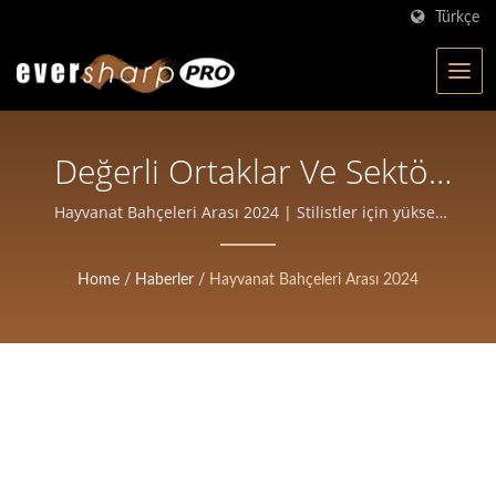
Türkçe
Değerli Ortaklar Ve Sektör
Profesyonelleri, |
Hayvanat Bahçeleri Arası 2024 | Stilistler için yüksek
hassasiyetli saç kesme makası
Tayvan'da ISO Sertifikalı
Home
/
Haberler
/
Hayvanat Bahçeleri Arası 2024
Makas Üreticisi |
Eversharp Pro Company
Profesyonel Makaslar Için