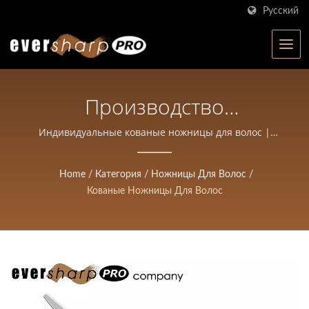
Русский
Производство
Профессиональных
Индивидуальные кованые ножницы для волос |
Eversharp Pro Company | Производитель ножниц с
Ножниц Для Волос |
ISO-сертификацией с более чем 40-летним опытом
Home
/
Категория
/
Ножницы Для Волос
/
Ножницы Высокой
Кованые Ножницы Для Волос
Точности, Кованые Для
Салонов И Парикмахеров
| Eversharp Pro Company