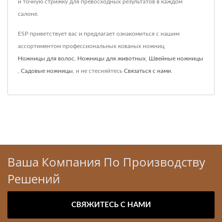
и точную стрижку для превосходных результатов в каждом
салоне.
ESP приветствует вас и предлагает ознакомиться с нашим
ассортиментом профессиональных кованых ножниц
Ножницы для волос
,
Ножницы для животных
,
Швейные ножницы
,
Садовые ножницы
, и не стесняйтесь
Связаться с нами
.
Ваша Компания По Производству
Решений
СВЯЖИТЕСЬ С НАМИ