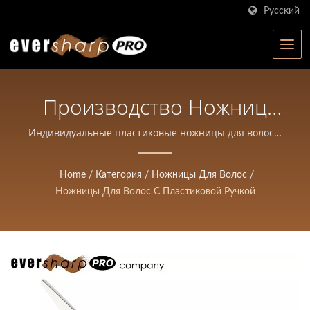
Русский
Производство Ножниц
Для Волос Из Пластика |
Индивидуальные пластиковые ножницы для волос |
Eversharp Pro Company | Производитель ножниц с
Ножницы Высокой
ISO-сертификацией с более чем 40-летним опытом
Home
/
Категория
/
Ножницы Для Волос
/
Точности, Кованые Для
Ножницы Для Волос С Пластиковой Ручкой
Салонов И Парикмахеров
| Eversharp Pro Company