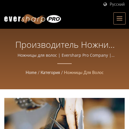
Русский
Производитель Ножниц
Для Волос | Ножницы
Ножницы для волос | Eversharp Pro Company |
Производитель ножниц с ISO-сертификацией с
Высокой Точности,
более чем 40-летним опытом
Home
/
Категория
/
Ножницы Для Волос
Кованые Для Салонов И
Парикмахеров |
Eversharp Pro Company