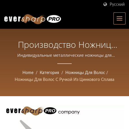
Русский
Производство Ножниц
Для Волос С Литой
Индивидуальные металлические ножницы для
волос | Eversharp Pro Company | Производитель
Ручкой | Ножницы
ножниц с ISO-сертификацией с более чем 40-летним
Home
/
Категория
/
Ножницы Для Волос
/
Высокой Точности,
опытом
Ножницы Для Волос С Ручкой Из Цинкового Сплава
Кованые Для Салонов И
Парикмахеров |
Eversharp Pro Company