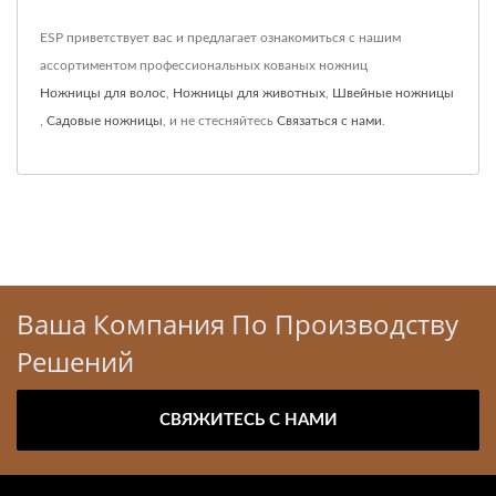
ESP приветствует вас и предлагает ознакомиться с нашим
ассортиментом профессиональных кованых ножниц
Ножницы для волос
,
Ножницы для животных
,
Швейные ножницы
,
Садовые ножницы
, и не стесняйтесь
Связаться с нами
.
Ваша Компания По Производству
Решений
СВЯЖИТЕСЬ С НАМИ