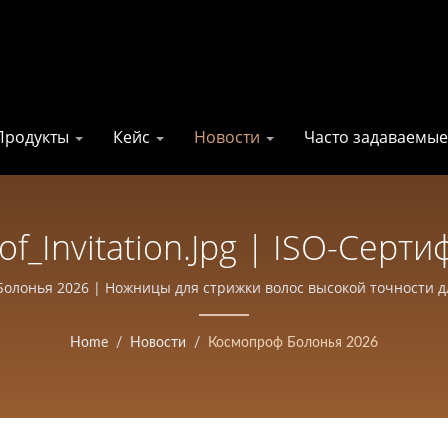
Продукты
Кейс
Новости
Часто задаваемы
f_Invitation.jpg | ISO-Сер
жниц На Тайване | Evershar
олонья 2026 | Ножницы для стрижки волос высокой точности д
Профессиональных Ножни
Home
/
Новости
/
Космопроф Болонья 2026