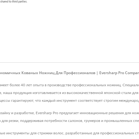
ономичных Кованых Ножниц Для Профессионалов | Eversharp Pro Compa
у, имеет более 40 лет опыта в производстве профессиональных ножниц. Специа
 наша продукция изготавливается из высококачественной японской стали для
ессы гарантируют, что каждый инструмент соответствует строгим междунаро
айну и разработке, Eversharp Pro предлагает инновационные решения для но
для резки, поддерживая потребности салонов, грумеров и промышленных спе
ные инструменты для стрижки волос, разработанные для профессиональных с