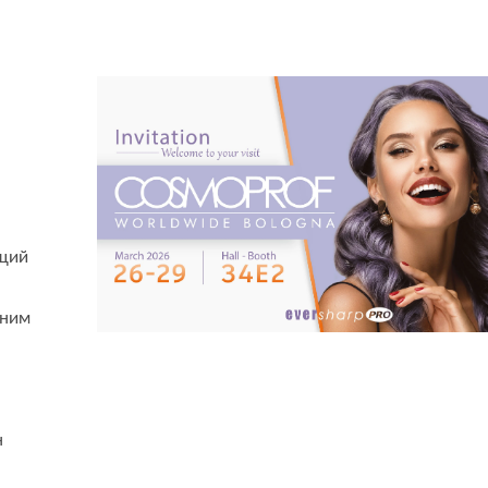
ущий
тним
н