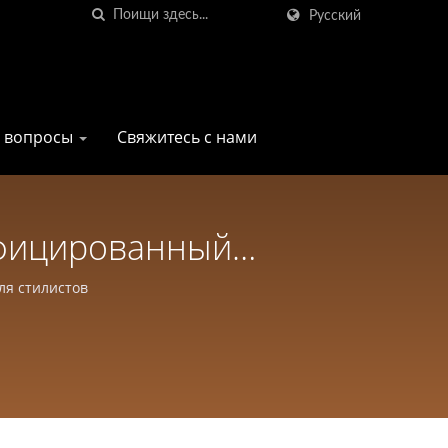
Русский
е вопросы
Свяжитесь с нами
тифицированный
p Pro Company Для
ля стилистов
ц