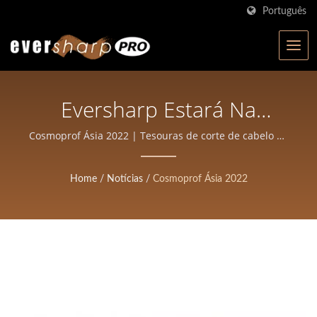
Português
Eversharp Estará Na
Cosmoprof Asia |
Cosmoprof Ásia 2022 | Tesouras de corte de cabelo de
alta precisão para estilistas
Fabricante De Tesouras
Home
/
Notícias
/
Cosmoprof Ásia 2022
Certificado ISO Em Taiwan
| Eversharp Pro Company
Para Tesouras
Profissionais