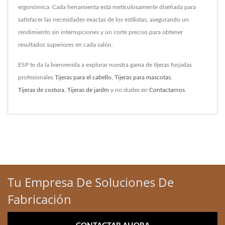
ergonómica. Cada herramienta está meticulosamente diseñada para
satisfacer las necesidades exactas de los estilistas, asegurando un
rendimiento sin interrupciones y un corte preciso para obtener
resultados superiores en cada salón.
ESP te da la bienvenida a explorar nuestra gama de tijeras forjadas
profesionales
Tijeras para el cabello
,
Tijeras para mascotas
,
Tijeras de costura
,
Tijeras de jardín
y no dudes en
Contactarnos
.
Tu Empresa De Soluciones De
Fabricación