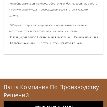
потребностям парикмахеров, обеспечивая бесперебойную работу
и точную стрижку для превосходных результатов в каждом
салоне.
ESP приветствует вас и предлагает ознакомиться с нашим
ассортиментом профессиональных кованых ножниц
Ножницы для волос
,
Ножницы для животных
,
Швейные ножницы
,
Садовые ножницы
, и не стесняйтесь
Связаться с нами
.
Ваша Компания По Производству
Решений