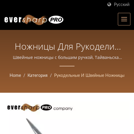
Русский
Ножницы Для Рукоделия
И Шитья | Eversharp Pro
Швейные ножницы с большим ручкой, Тайваньская
фабрика | ISO-сертифицированный производитель
Company | ISO-
ножниц на Тайване | Eversharp Pro Company для
Home
/
Категория
/
Рукодельные И Швейные Ножницы
Сертифицированный
профессиональных ножниц
Производитель Ножниц
С Более Чем 40-Летним
Опытом