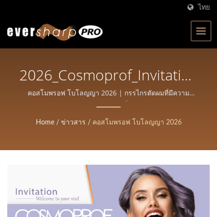
ไทย
2026_Cosmoprof_Invitation.jp
| ผู้ผลิตกรรไกรที่ได้รับการ
คอสโมพรอฟ โบโลญญา 2026 | กรรไกรตัดผมที่มีความ
แม่นยำสูงสำหรับสไตลิสต์
รับรอง ISO ในไต้หวัน |
Home
/
ข่าวสาร
/
คอสโมพรอฟ โบโลญญา 2026
Eversharp Pro Company
สำหรับกรรไกรมืออาชีพ