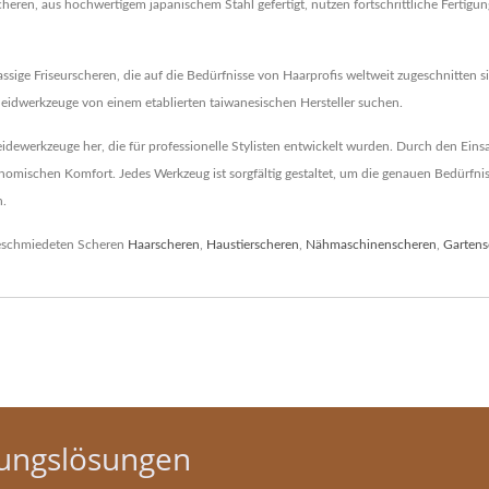
cheren, aus hochwertigem japanischem Stahl gefertigt, nutzen fortschrittliche Fertig
ssige Friseurscheren, die auf die Bedürfnisse von Haarprofis weltweit zugeschnitten 
neidwerkzeuge von einem etablierten taiwanesischen Hersteller suchen.
idewerkzeuge her, die für professionelle Stylisten entwickelt wurden. Durch den Einsa
mischen Komfort. Jedes Werkzeug ist sorgfältig gestaltet, um die genauen Bedürfniss
n.
geschmiedeten Scheren
Haarscheren
,
Haustierscheren
,
Nähmaschinenscheren
,
Gartens
gungslösungen