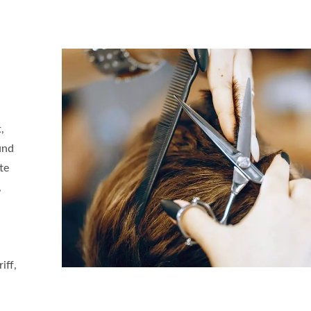
,
und
te
,
iff,