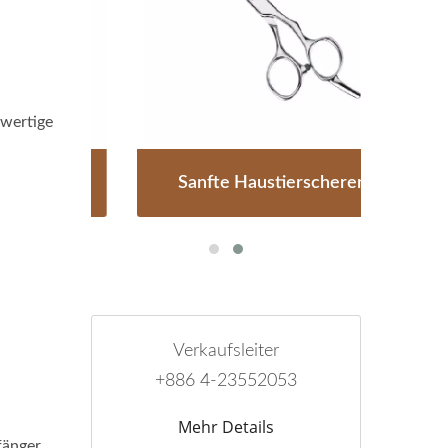
wertige
ren
Sanfte Haustierscheren
Pe
Verkaufsleiter
+886 4-23552053
Mehr Details
fänger