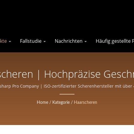
kte
Fallstudie
Nachrichten
Häufig gestellte
rscheren | Hochpräzise Gesch
nd Friseure | Eversharp Pr
harp Pro Company | ISO-zertifizierter Scherenhersteller mit über
Home
/
Kategorie
/
Haarscheren