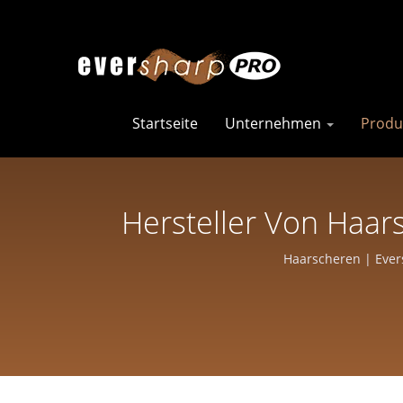
Startseite
Unternehmen
Produ
Hersteller Von Haa
Salons U
Haarscheren | Evers