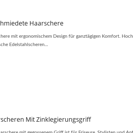
hmiedete Haarschere
here mit ergonomischem Design für ganztägigen Komfort. Hoch
sche Edelstahlscheren...
nfte Haustierscheren
Persönliche Haarsche
scheren Mit Zinklegierungsgriff
arschere mit gegossenem Griff ist für Friseure, Stylisten und An