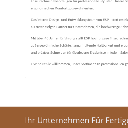
Friseurschneidewerkzeugen für professionelle Stylisten.Unsere S
ergonomischen Komfort zu gewährleisten.
Das interne Design- und Entwicklungsteam von ESP liefert erstkla
als zuverlässigen Partner für Unternehmen, die hochwertige Sch
Mit über 45 Jahren Erfahrung stellt ESP hochpräzise Friseurschne
außergewöhnliche Schärfe, langanhaltende Haltbarkeit und ergono
und präzises Schneiden für überlegene Ergebnisse in jedem Salo
ESP heißt Sie willkommen, unser Sortiment an professionellen 
Ihr Unternehmen Für Ferti