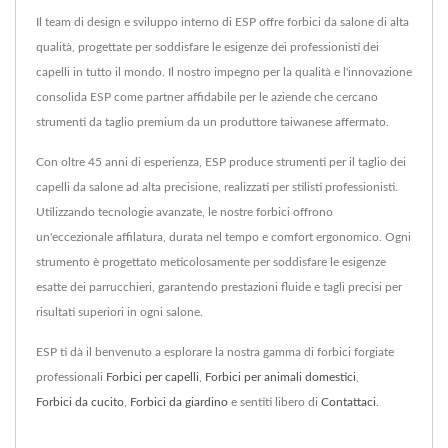
Il team di design e sviluppo interno di ESP offre forbici da salone di alta
qualità, progettate per soddisfare le esigenze dei professionisti dei
capelli in tutto il mondo. Il nostro impegno per la qualità e l'innovazione
consolida ESP come partner affidabile per le aziende che cercano
strumenti da taglio premium da un produttore taiwanese affermato.
Con oltre 45 anni di esperienza, ESP produce strumenti per il taglio dei
capelli da salone ad alta precisione, realizzati per stilisti professionisti.
Utilizzando tecnologie avanzate, le nostre forbici offrono
un'eccezionale affilatura, durata nel tempo e comfort ergonomico. Ogni
strumento è progettato meticolosamente per soddisfare le esigenze
esatte dei parrucchieri, garantendo prestazioni fluide e tagli precisi per
risultati superiori in ogni salone.
ESP ti dà il benvenuto a esplorare la nostra gamma di forbici forgiate
professionali
Forbici per capelli
,
Forbici per animali domestici
,
Forbici da cucito
,
Forbici da giardino
e sentiti libero di
Contattaci
.