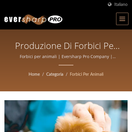
Italiano
Produzione Di Forbici Per
Animali | Forbici Forgiate
Forbici per animali | Eversharp Pro Company |
Fabbricante di forbici certificato ISO con oltre 40 anni
Ad Alta Precisione Per
di esperienza
Home
/
Categoria
/
Forbici Per Animali
Saloni E Barbieri |
Eversharp Pro Company