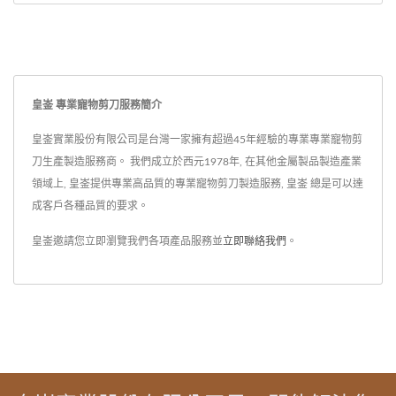
皇崟 專業寵物剪刀服務簡介
皇崟實業股份有限公司是台灣一家擁有超過45年經驗的專業專業寵物剪
刀生產製造服務商。 我們成立於西元1978年, 在其他金屬製品製造產業
領域上, 皇崟提供專業高品質的專業寵物剪刀製造服務, 皇崟 總是可以達
成客戶各種品質的要求。
皇崟邀請您立即瀏覽我們各項產品服務並
立即聯絡我們
。