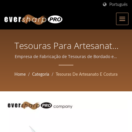
Português
Tesouras Para Artesanato
E Costura | Eversharp Pro
Empresa de Fabricação de Tesouras de Bordado em
Taiwan | Fabricante de Tesouras Certificado ISO em
Company | Fabricante De
Taiwan | Eversharp Pro Company para Tesouras
Home
/
Categoria
/
Tesouras De Artesanato E Costura
Tesouras Certificado ISO
Profissionais
Com Mais De 40 Anos De
Experiência