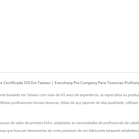
s Certificado ISO Em Taiwan | Eversharp Pro Company Para Tesouras Profissi
te baseado em Taiwan com mais de 45 anos de experiência, se especializa na produçã
tilistas profissionais.Nossas tesouras, feitas de aço japonês de alta qualidade, utiliz
souras de salão de primeira linha, adaptadas às necessidades de profissionais de c
esas que buscam ferramentas de corte premium de um fabricante taiwanês estabeleci