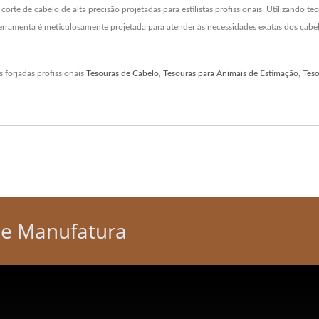
orte de cabelo de alta precisão projetadas para estilistas profissionais. Utilizando 
erramenta é meticulosamente projetada para atender às necessidades exatas dos cabel
 forjadas profissionais
Tesouras de Cabelo
,
Tesouras para Animais de Estimação
,
Teso
De Manufatura