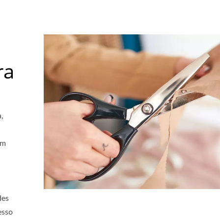
ra
a,
em
des
esso