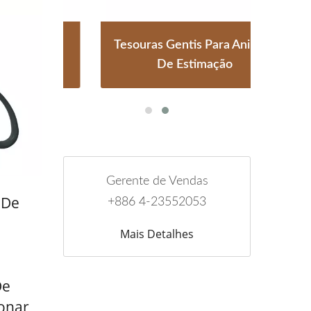
ara
Tesouras Gentis Para Animais
T
De Estimação
Gerente de Vendas
 De
+886 4-23552053
Mais Detalhes
De
ionar