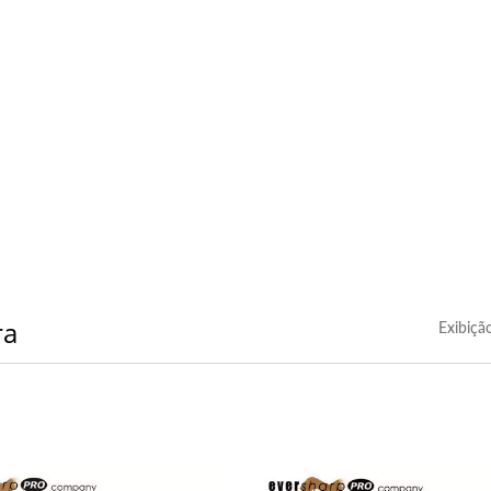
ra
Exibiçã