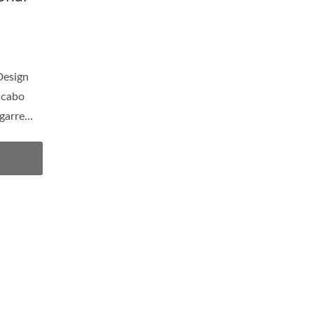
Design
 cabo
arre...