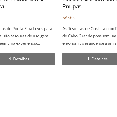
ra
Roupas
SAK65
ras de Ponta Fina Leves para
As Tesouras de Costura com 
l são tesouras de uso geral
de Cabo Grande possuem um
uem uma experiência...
ergonômico grande para um ag
Detalhes
Detalhes