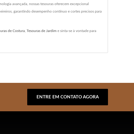
tecnologia avançada, nossas tesouras oferecem excepcional
eireiros, garantindo desempenho contínuo e cortes precisos para
uras de Costura
,
Tesouras de Jardim
e sinta-se à vontade para
ENTRE EM CONTATO AGORA