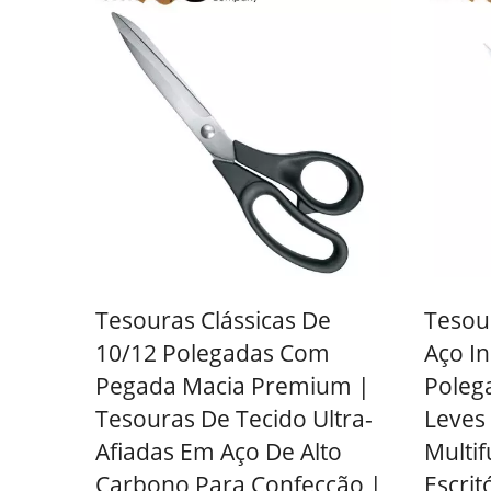
Tesouras Pessoais Para
Tesou
Cabelo
Tesouras Clássicas De
Tesou
10/12 Polegadas Com
Aço In
Pegada Macia Premium |
Poleg
Tesouras De Tecido Ultra-
Leves
Afiadas Em Aço De Alto
Multi
Carbono Para Confecção |
Escrit