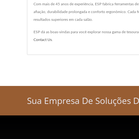
Com mais de 45 anos de experiência, ESP fabrica ferramentas de c
afiação, durabilidade prolongada e conforto ergonômico. Cada f
resultados superiores em cada salão.
ESP dá as boas-vindas para você explorar nossa gama de tesouras
Contact Us
.
Sua Empresa De Soluções 