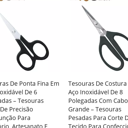
ras Gentis Para Animais
Tesouras Pessoais P
De Estimação
Cabelo
ras De Ponta Fina Em
Tesouras De Costura
oxidável De 6
Aço Inoxidável De 8
adas – Tesouras
Polegadas Com Cabo
 De Precisão
Grande – Tesouras
função Para
Pesadas Para Corte 
ório, Artesanato E
Tecido Para Confecc