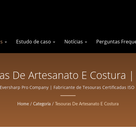
os
Estudo de caso
Notícias
Perguntas Frequ
as De Artesanato E Costura |
ra Salões E Barbearias | Ever
 Eversharp Pro Company | Fabricante de Tesouras Certificadas ISO
Home
/
Categoria
/
Tesouras De Artesanato E Costura