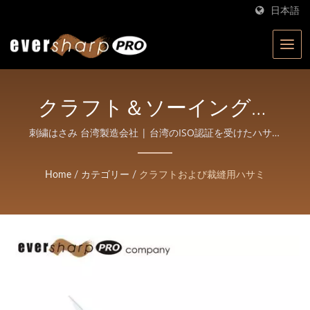
日本語
クラフト＆ソーイングバ
サミ | Eversharp Pro
刺繍はさみ 台湾製造会社 | 台湾のISO認証を受けたハサミ
メーカー | Eversharp Pro Companyのプロ用シザー
Company | 40年以上の経
Home
/
カテゴリー
/
クラフトおよび裁縫用ハサミ
験を持つISO認証を受けた
ハサミメーカー