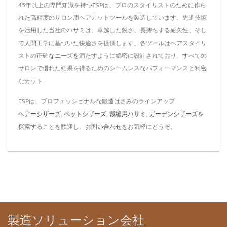
45年以上の専門知識を持つESPは、プロのスタイリストのために作ら
れた高精度のサロン用ヘアカットツールを製造しています。先進技術
を活用した当社のハサミは、卓越した鋭さ、長持ちする耐久性、そし
て人間工学に基づいた快適さを提供します。各ツールはヘアスタイリ
ストの正確なニーズを満たすように綿密に設計されており、すべての
サロンで優れた結果を得るためのシームレスなパフォーマンスと精密
なカット
ESPは、プロフェッショナルな鍛造はさみのラインアップ
ヘアーシザーズ
,
ペットシザーズ
,
裁縫用ハサミ
,
ガーデンシザーズ
を
探索することを歓迎し、
お問い合わせ
をお気軽にどうぞ。
製造ソリューション会社