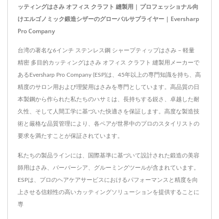
ッティングはさみ オフィス クラフト 縫製用 | プロフェッショナル向
けエルゴノミック鍛造シザーのグローバルサプライヤー | Eversharp
Pro Company
台湾の著名な6インチ ステンレス鋼 シャープティップはさみ – 軽量
精密 多目的カッティングはさみ オフィス クラフト 縫製用メーカーで
あるEversharp Pro Company (ESP)は、45年以上の専門知識を持ち、高
精度のサロン用および理髪用はさみを専門としています。高品質の日
本製鋼から作られた私たちのハサミは、長持ちする鋭さ、卓越した耐
久性、そして人間工学に基づいた快適さを保証します。高度な製造技
術と厳格な品質管理により、各ペアが世界中のプロのスタイリストの
要求を満たすことが保証されています。
私たちの製品ラインには、国際基準に基づいて設計された鍛造の美容
師用はさみ、バーバーシア、グルーミングツールが含まれています。
ESPは、プロのヘアケアサービスにおけるパフォーマンスと精度を向
上させる信頼性の高いカッティングソリューションを提供することに
専