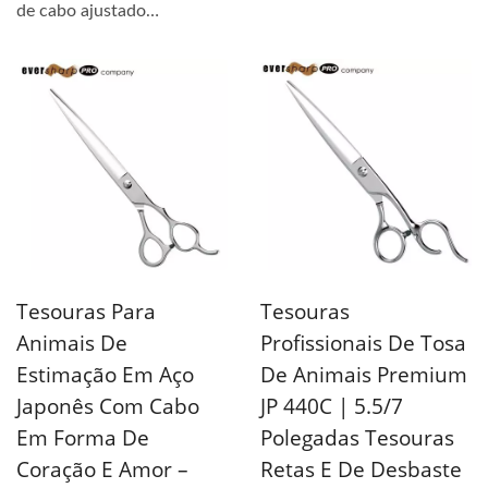
japonesas 440C. As
de cabo ajustado
tesouras...
apresentam um design de
cabo...
Tesouras Para
Tesouras
Animais De
Profissionais De Tosa
Estimação Em Aço
De Animais Premium
Japonês Com Cabo
JP 440C | 5.5/7
Em Forma De
Polegadas Tesouras
Coração E Amor –
Retas E De Desbaste