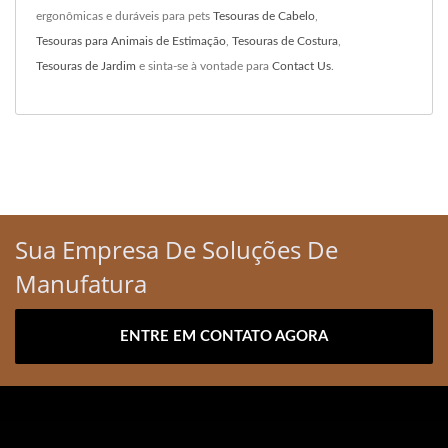
ergonômicas e duráveis para pets
Tesouras de Cabelo
,
Tesouras para Animais de Estimação
,
Tesouras de Costura
,
Tesouras de Jardim
e sinta-se à vontade para
Contact Us
.
Sua Empresa De Soluções De
Manufatura
ENTRE EM CONTATO AGORA