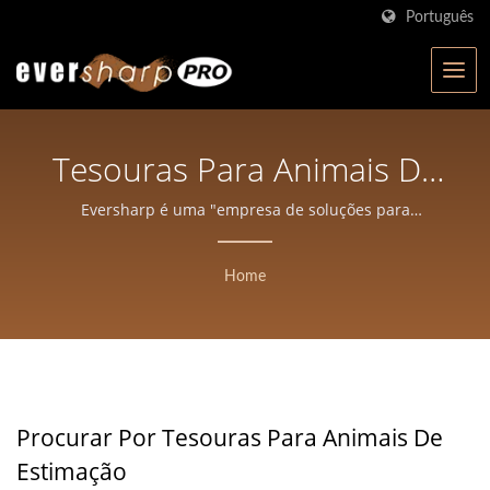
Português
Tesouras Para Animais De
EstimaçãoPesquisado |
Eversharp é uma "empresa de soluções para
fabricação de tesouras", temos capacidades
Eversharp Pro Company |
independentes de design e desenvolvimento e uma
Home
equipe de design de produtos para nossas tesouras.
Fabricante De Tesouras
Certificado ISO Com Mais
De 40 Anos De Experiência
Procurar Por Tesouras Para Animais De
Estimação