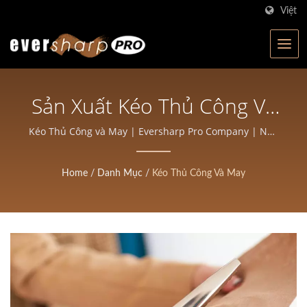
Việt
Sản Xuất Kéo Thủ Công Và
May | Kéo Rèn Chính Xác
Kéo Thủ Công và May | Eversharp Pro Company | Nhà
sản xuất kéo đạt chứng nhận ISO với hơn 40 năm kinh
Cao Cho Salon Và Thợ Cắt
nghiệm
Home
/
Danh Mục
/
Kéo Thủ Công Và May
Tóc | Eversharp Pro
Company