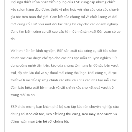
Đội ngũ thiết kế và phát triển nội bộ của ESP cung cấp những chiếc
kéo salon hàng đầu được thiết kế phù hợp với nhu cầu của các chuyên
gia tóc trên toàn thế giới. Cam kết của chúng tôi về chất lượng và đổi
mới củng cố ESP như một đối tác đáng tin cậy cho các doanh nghiệp
đang tìm kiếm công cụ cắt cao cấp từ một nhà sản xuất Đài Loan có uy
tín.
Với hơn 45 năm kinh nghiệm, ESP sản xuất các công cụ cắt tóc salon
chính xác cao được chế tạo cho các nhà tạo mẫu chuyên nghiệp. Sử
dụng công nghệ tiên tiến, kéo của chúng tôi mang lại độ sắc bén vượt
trội, độ bền lâu dài và sự thoải mái công thái học. Mỗi công cụ được
thiết kế tỉ mỉ để đáp ứng chính xác nhu cầu của các nhà tạo mẫu tóc,
đảm bảo hiệu suất liền mạch và cắt chính xác cho kết quả vượt trội
trong mỗi salon.
ESP chào mừng bạn khám phá bộ sưu tập kéo rèn chuyên nghiệp của
chúng tôi
Kéo cắt tóc
,
Kéo cắt lông thú cưng
,
Kéo may
,
Kéo vườn
và
đừng ngần ngại
Liên hệ với chúng tôi
.