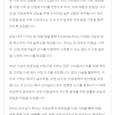
문 가위 제조 경험을 가지고 있습니다. 단조 스타일리스트 가위, 애완동
물 미용 가위 및 산업용 커터를 전문으로 하며, 저희 제품은 정밀성, 내구
성 및 인체공학적 성능을 위해 프리미엄 일본 강철로 제작됩니다. ISO
인증을 받은 저희 프로세스는 각 도구가 엄격한 국제 품질 기준을 충족
하도록 보장합니다.
전담 내부 디자인 및 개발 팀을 통해 Eversharp Pro는 다양한 산업에 맞
춘 혁신적인 가위 솔루션을 제공합니다. 우리는 전 세계의 미용실, 그루
머, 산업 전문가들의 요구를 지원하며 신뢰할 수 있는 절단 도구로 글로
벌 시장에 서비스를 제공합니다.
45년 이상의 전문성을 바탕으로, ESP는 전문 스타일리스트를 위해 제작
된 고정밀 미용 헤어 커팅 도구를 제조합니다. 첨단 기술을 활용하여, 우
리의 가위는 뛰어난 날카로움, 오랜 내구성, 인체공학적 편안함을 제공
합니다. 각 도구는 헤어 스타일리스트의 정확한 요구를 충족시키기 위해
세심하게 설계되어, 모든 미용실에서 우수한 결과를 위한 원활한 성능과
정밀한 커팅을 보장합니다.
ESP는 내구성이 뛰어난 인체공학적 애완동물 미용 가위를
헤어 가위
,
애완 동물 가위
,
재봉틀 가위
,
정원 가위
탐색하도록 환영하며,
문의하기