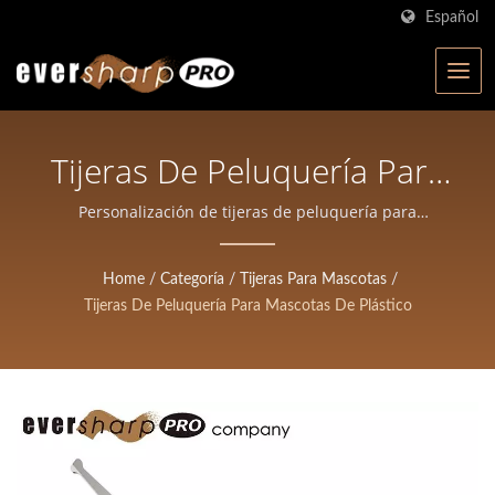
Español
Tijeras De Peluquería Para
Mascotas De Plástico |
Personalización de tijeras de peluquería para
mascotas de plástico | Eversharp Pro Company |
Tijeras Forjadas De Alta
Fabricante de tijeras certificado ISO con más de 40
Home
/
Categoría
/
Tijeras Para Mascotas
/
Precisión Para Salones Y
años de experiencia
Tijeras De Peluquería Para Mascotas De Plástico
Barberías | Eversharp Pro
Company