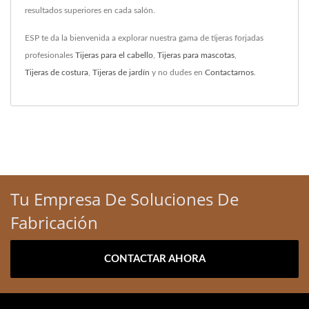
resultados superiores en cada salón.
ESP te da la bienvenida a explorar nuestra gama de tijeras forjadas
profesionales
Tijeras para el cabello
,
Tijeras para mascotas
,
Tijeras de costura
,
Tijeras de jardín
y no dudes en
Contactarnos
.
Tu Empresa De Soluciones De
Fabricación
CONTACTAR AHORA