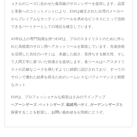
ョナルのニーズに合わせた最高級のサロンシザーを提供します。品質
と革新へのコミットメントにより、ESPは確立された台湾のメーカー
からプレミアムなカッティングツールを求めるビジネスにとって信頼
できるパートナーとしての地位を確立しています。
45年以上の専門知識を持つESPは、プロのスタイリストのために作ら
れた高精度のサロン用ヘアカットツールを製造しています。先進技術
を活用した当社のハサミは、卓越した鋭さ、長持ちする耐久性、そし
て人間工学に基づいた快適さを提供します。各ツールはヘアスタイリ
ストの正確なニーズを満たすように綿密に設計されており、すべての
サロンで優れた結果を得るためのシームレスなパフォーマンスと精密
なカット
ESPは、プロフェッショナルな鍛造はさみのラインアップ
ヘアーシザーズ
,
ペットシザーズ
,
裁縫用ハサミ
,
ガーデンシザーズ
を
探索することを歓迎し、
お問い合わせ
をお気軽にどうぞ。