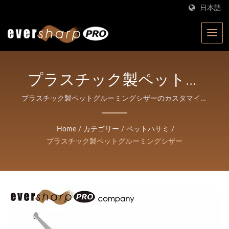
日本語
プラスチック製ペットグ
ルーミングシザー | サロ
プラスチック製ペットグルーミングシザーのカスタマイズ
| Eversharp Pro Company | ISO認証を受けた40年以上の
ンと理髪店向けの高精度鍛
経験を持つハサミメーカー
Home
/
カテゴリー
/
ペットハサミ
/
造ハサミ | Eversharp Pro
プラスチック製ペットグルーミングシザー
Company