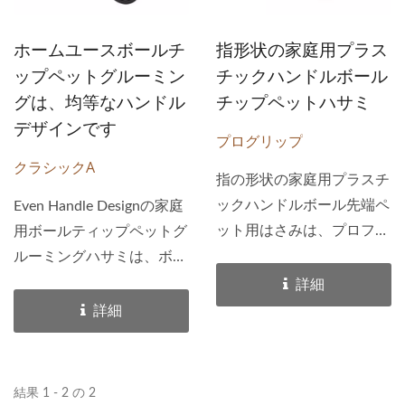
ホームユースボールチ
指形状の家庭用プラス
ップペットグルーミン
チックハンドルボール
グは、均等なハンドル
チップペットハサミ
デザインです
プログリップ
クラシックA
指の形状の家庭用プラスチ
ックハンドルボール先端ペ
Even Handle Designの家庭
ット用はさみは、プロフェ
用ボールティップペットグ
ッショナルな鍛造ヘアはさ
ルーミングハサミは、ボー
みの形状に基づいていま
ルティップブレードとフィ
詳細
す。...
ンガーレストを備えた均一
詳細
なデザインのハンドルを特
徴としています。...
結果 1 - 2 の 2