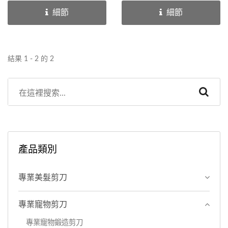
環形手柄非常適合大多數使
們長期熱銷的產品。球頭可
細節
細節
用者手型。刀片採用優質日
防止用戶在進行切割時對寵
本不銹鋼，使用壽命更長。
物的面部或眼睛造成任何傷
為獲得優異的切割效果，皇
害。...
結果 1 - 2 的 2
崟實業股份有限公司的優質
品質與精細工藝設計是您最
佳首選。
產品類別
專業美髮剪刀
專業寵物剪刀
專業寵物鍛造剪刀