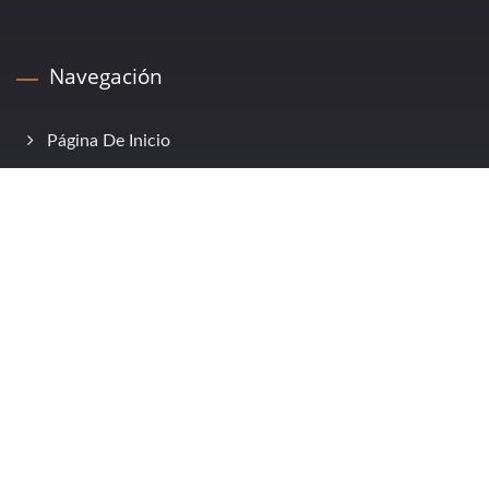
Navegación
Página De Inicio
Empresa
Productos
Estudio De Caso
Noticias
Preguntas Frecuentes
Contáctenos