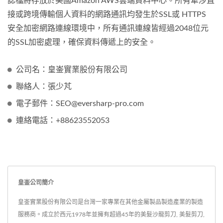
誌檔將存放於美國Amazon AWS雲端資料中心。所有牽涉直
接或跨境傳輸個人資料的網路通訊均發生於SSL或 HTTPS
安全加密網路連線環境中，所有通訊連線皆經過2048位元
的SSL加密處理，確保資料傳遞上的安全。
公司名：皇崟實業股份有限公司
聯絡人：張少芃
電子郵件：SEO@eversharp-pro.com
連絡電話：+88623552053
皇崟公司簡介
皇崟實業股份有限公司是台灣一家專業在其他金屬製品製造產業的製造
服務商。成立於西元1978年並擁有超過45年的美髮沙龍剪刀, 美髮剪刀,