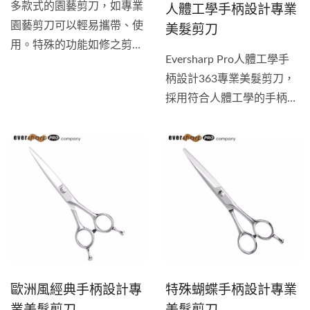
人體工學手柄設計專業
多款式的園藝剪刀，如專業
園藝剪刀可以輕易攜帶、使
美髮剪刀
用。特殊的功能如修之剪
Eversharp Pro人體工學手
刀、專門修剪玫瑰花的剪
柄設計363專業美髮剪刀，
刀、抗沾黏的園藝剪刀都可
採用符合人體工學的手柄設
以提供優異的修剪能力。
計與特殊鋼材的鋒利的刀
片。使用日本傳統的製作方
式打造極致鋒利的刀片，非
常適合美容師愈來呈現其精
確的切割技術。剪刀鋒利到
可輕鬆滑過頭髮，實現無縫
隙剪裁。刀片由優質日本不
銹鋼...
歐洲風經典手柄設計專
特殊蝴蝶手柄設計專業
業美髮剪刀
美髮剪刀