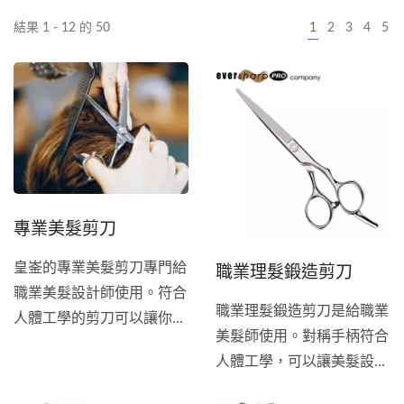
結果 1 - 12 的 50
1
2
3
4
5
專業美髮剪刀
職業理髮鍛造剪刀
皇崟的專業美髮剪刀專門給
職業美髮設計師使用。符合
職業理髮鍛造剪刀是給職業
人體工學的剪刀可以讓你整
美髮師使用。對稱手柄符合
日使用起來，毫不費力。...
人體工學，可以讓美髮設計
師一整天使用下來，完全感