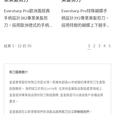
Eversharp Pro歐洲風經典
Eversharp Pro特殊蝴蝶手
手柄設計382專業美髮剪
柄設計392專業美髮剪刀，
刀，採用歐洲德式的手柄設
採用特樹的蝴蝶上下翹手柄
計搭配方便可拆卸指扣設計
設計與可拆卸指扣設計搭配
與絕美鋒利刀片。獨特的鋒
極度鋒利刀片的。這款...
結果 1 - 12 的 50
1
2
3
4
5
利刀片設計，非常適合美容
師呈現精確的切割技術。刀
片鋒利且易於美容師採用滑
剪技術，實現無縫剪裁，達
剪刀服務簡介
到平滑、輕鬆的剪裁過程。
刀片由優質日本不銹鋼...
皇崟實業股份有限公司是台灣一家擁有超過45年經驗的專業剪刀生產製
造服務商。 我們成立於西元1978年, 在其他金屬製品製造產業領域上,
皇崟提供專業高品質的剪刀製造服務, 皇崟總是可以達成客戶各種品質
要求。
皇崟邀請您立即瀏覽我們各項產品服務
剪刀
並
立即聯絡我們
。