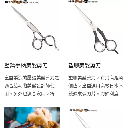
不到任何不適感。高品質的
日本鋼材刀片，運用高科技
的雷射切割、真空盧熱處理
的淬煉，讓剪刀硬度達到完
美無缺、無暇的鏡面拋光處
理顯現出職人的專業、專業
的CNC研磨技術讓剪刀在刀
峰利度、剪切順暢度都成就
壓鑄手柄美髮剪刀
塑膠美髮剪刀
了完美工藝水準的美髮剪
刀。
皇崟製造的壓鑄美髮剪刀是
塑膠美髮剪刀，有其高經濟
適合給初階美髮設計師使
價值。皇崟選用高級日本不
用。另外也適合家用。符合
銹鋼來做刀片。刀鋒利度堪
人因工學的設計，讓握持有
比金屬製剪刀。塑膠手柄輕
很大的舒適感。一整天用下
量化，很適合在家庭中使
來也不會感到不適。...
用。