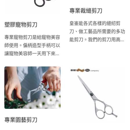
專業裁縫剪刀
塑膠寵物剪刀
皇崟能各式各樣的縫紉剪
刀、做工藝品所需要的多功
專業寵物剪刀是給寵物美容
能剪刀。我們的剪刀用高級
師使用。偏柄造型手柄可以
日本材質，剪刀有非常鋒利
讓寵物美容師一天用下來不
的特性，剪刀壽命長等特
會感到任何不適感。高品質
性。
的日本不銹鋼，帶來無與倫
比的峰利度。
專業園藝剪刀