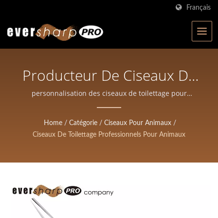
Français
Producteur De Ciseaux De
Toilettage Professionnels
personnalisation des ciseaux de toilettage pour
animaux | Eversharp Pro Company | Fabricant de
Pour Animaux | Ciseaux
ciseaux certifiés ISO avec plus de 40 ans d'expérience
Home
/
Catégorie
/
Ciseaux Pour Animaux
/
Forgés De Haute Précision
Ciseaux De Toilettage Professionnels Pour Animaux
Pour Salons Et Barbiers |
Eversharp Pro Company