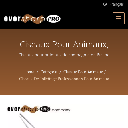
Français
Ciseaux Pour Animaux,
Ciseaux De Toilettage Pour
Ciseaux pour animaux de compagnie de l'usine
taïwanaise | Fabricant de ciseaux certifié ISO à Taïwan
Animaux | Eversharp Pro
| Eversharp Pro Company pour ciseaux professionnels
Home
/
Catégorie
/
Ciseaux Pour Animaux
/
Company | Fabricant De
Ciseaux De Toilettage Professionnels Pour Animaux
Ciseaux Certifié ISO Avec
Plus De 40 Ans
D'expérience