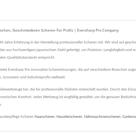
ischen, Geschmiedeten Scheren Für Profis | Eversharp Pro Company
 Jahre Erfahrung in der Herstellung professioneller Scheren mit. Wir sind auf gesch
rden aus hochwertigem japanischem Stahl gefertigt, um Präzision, Langlebigkeit und er
alen Qualitätsstandards entspricht.
etet Eversharp Pro innovative Scherenlösungen, die auf verschiedene Branchen zuges
, Groomern und Industrieprofis weltweit.
idewerkzeuge her, die für professionelle Stylisten entwickelt wurden. Durch den Einsa
mischen Komfort. Jedes Werkzeug ist sorgfältig gestaltet, um die genauen Bedürfniss
n.
austierpflege-Scheren
Haarscheren
,
Haustierscheren
,
Nähmaschinenscheren
,
Gartens