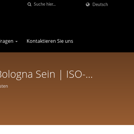
Deutsch
 Fragen
Kontaktieren Sie uns
ologna Sein | ISO-
sharp Pro Company Für
sten