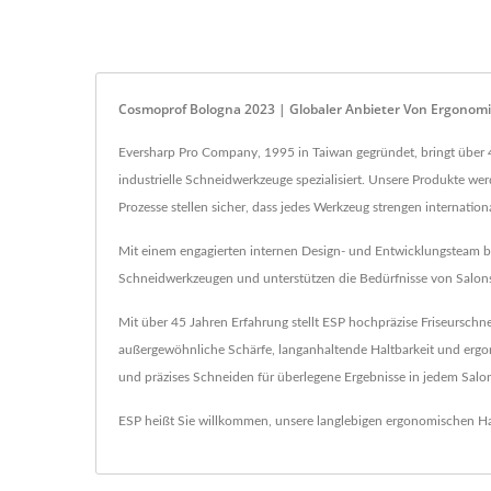
Cosmoprof Bologna 2023 | Globaler Anbieter Von Ergonom
Eversharp Pro Company, 1995 in Taiwan gegründet, bringt über 40
industrielle Schneidwerkzeuge spezialisiert. Unsere Produkte we
Prozesse stellen sicher, dass jedes Werkzeug strengen internation
Mit einem engagierten internen Design- und Entwicklungsteam bi
Schneidwerkzeugen und unterstützen die Bedürfnisse von Salons
Mit über 45 Jahren Erfahrung stellt ESP hochpräzise Friseurschne
außergewöhnliche Schärfe, langanhaltende Haltbarkeit und ergono
und präzises Schneiden für überlegene Ergebnisse in jedem Salo
ESP heißt Sie willkommen, unsere langlebigen ergonomischen H