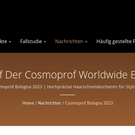
kte
Fallstudie
Nachrichten
Häufig gestellte
f Der Cosmoprof Worldwide B
enhersteller In Taiwan | Ever
moprof Bologna 2023 | Hochpräzise Haarschneidescheren für Styli
Professionelle Scheren
Home
/
Nachrichten
/
Cosmoprof Bologna 2023