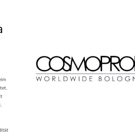
a
eim
tet.
lt
t.
ität