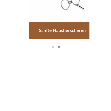
ren
Sanfte Haustierscheren
Pe