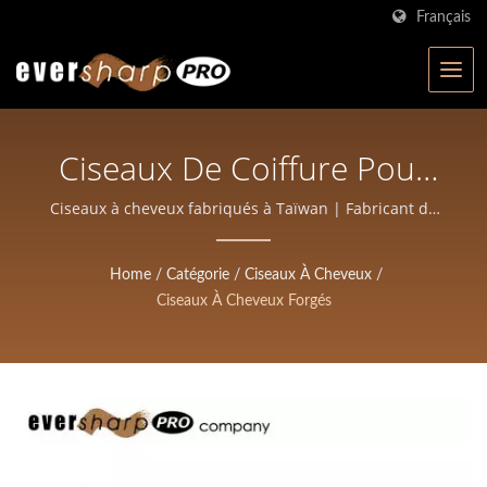
Français
Ciseaux De Coiffure Pour
Barbiers Avec
Ciseaux à cheveux fabriqués à Taïwan | Fabricant de
ciseaux certifié ISO à Taïwan | Eversharp Pro Company
Personnalisation De Taille,
pour ciseaux professionnels
Home
/
Catégorie
/
Ciseaux À Cheveux
/
Vis Et Lame | Eversharp
Ciseaux À Cheveux Forgés
Pro Company | Fabricant
De Ciseaux Certifié ISO
Avec Plus De 40 Ans
D'expérience