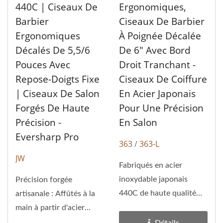
440C | Ciseaux De
Ergonomiques,
Barbier
Ciseaux De Barbier
Ergonomiques
À Poignée Décalée
Décalés De 5,5/6
De 6" Avec Bord
Pouces Avec
Droit Tranchant -
Repose-Doigts Fixe
Ciseaux De Coiffure
| Ciseaux De Salon
En Acier Japonais
Forgés De Haute
Pour Une Précision
Précision -
En Salon
Eversharp Pro
363 / 363-L
JW
Fabriqués en acier
inoxydable japonais
Précision forgée
440C de haute qualité
artisanale : Affûtés à la
avec un design de
main à partir d'acier
poignée ergonomique,...
inoxydable japonais...