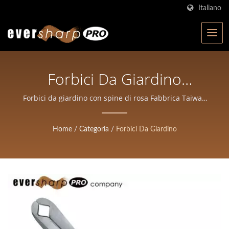
Italiano
Forbici Da Giardino
Professionali Con Spine Di
Forbici da giardino con spine di rosa Fabbrica Taiwan
| Produttore di forbici certificato ISO a Taiwan |
Rosa | Eversharp Pro
Eversharp Pro Company per forbici professionali
Home
/
Categoria
/
Forbici Da Giardino
Company | Produttore Di
Forbici Certificato ISO Con
Oltre 40 Anni Di
Esperienza