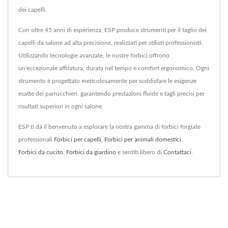
dei capelli.
Con oltre 45 anni di esperienza, ESP produce strumenti per il taglio dei
capelli da salone ad alta precisione, realizzati per stilisti professionisti.
Utilizzando tecnologie avanzate, le nostre forbici offrono
un'eccezionale affilatura, durata nel tempo e comfort ergonomico. Ogni
strumento è progettato meticolosamente per soddisfare le esigenze
esatte dei parrucchieri, garantendo prestazioni fluide e tagli precisi per
risultati superiori in ogni salone.
ESP ti dà il benvenuto a esplorare la nostra gamma di forbici forgiate
professionali
Forbici per capelli
,
Forbici per animali domestici
,
Forbici da cucito
,
Forbici da giardino
e sentiti libero di
Contattaci
.